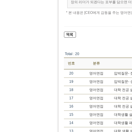
장의 리더가 되겠다는 포부를 담으면 더할
* 본 내용은 [CEO에게 감동을 주는 영어
Total : 20
번호
분류
20
영어면접
압박질문- 
19
영어면접
압박질문- 
18
영어면접
대학 전공 
17
영어면접
대학 전공 
16
영어면접
대학 전공 
15
영어면접
대학생활 설
14
영어면접
대학생활 
13
영어면접
대학 생활 