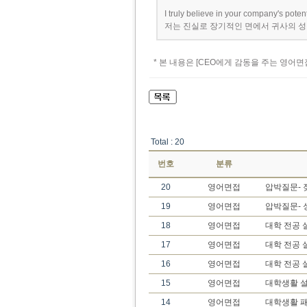
I truly believe in your company's poten
저는 진실로 장기적인 면에서 귀사의 
* 본 내용은 [CEO에게 감동을 주는 영어
Total : 20
번호
분류
20
영어면접
압박질문- 
19
영어면접
압박질문- 
18
영어면접
대학 전공 
17
영어면접
대학 전공 
16
영어면접
대학 전공 
15
영어면접
대학생활 설
14
영어면접
대학생활 