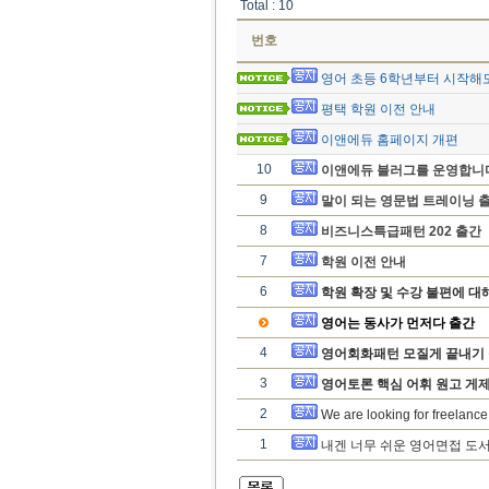
Total : 10
번호
영어 초등 6학년부터 시작해
평택 학원 이전 안내
이앤에듀 홈페이지 개편
10
이앤에듀 블러그를 운영합니
9
말이 되는 영문법 트레이닝 출
8
비즈니스특급패턴 202 출간
7
학원 이전 안내
6
학원 확장 및 수강 불편에 대
영어는 동사가 먼저다 출간
4
영어회화패턴 모질게 끝내기 
3
영어토론 핵심 어휘 원고 게제
2
We are looking for freelance
1
내겐 너무 쉬운 영어면접 도서 